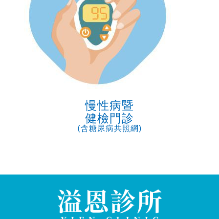
慢性病暨
健檢門診
(含糖尿病共照網)